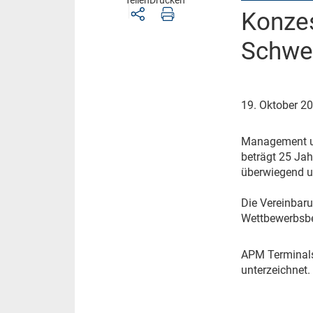
Teilen
Drucken
Konzes
Offshore
Schwe
Unternehmen
Veranstaltungen
19. Oktober 2
Kommentar
M
anagement un
beträgt 25 Jah
überwiegend um
Die Vereinbar
Wettbewerbsb
A
PM Terminals
unterzeichnet.